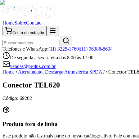
Home
Sobre
Contato
Cesta de cotação
Telefones e WhatsApp:
(11) 3225-1760
|
(11) 96388-5604
De segunda a sexta-feira das 8:00 às 17:00
vendas@proluz.com.br
Home
/
Aterramento, Descarga Atmosférica SPDA
/
/
Conector TEL
Conector TEL620
Código:
69202
Produto fora de linha
Este produto não faz mais parte do nosso catálogo ativo. Fale com no