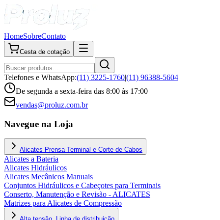
Home
Sobre
Contato
Cesta de cotação
Telefones e WhatsApp:
(11) 3225-1760
|
(11) 96388-5604
De segunda a sexta-feira das 8:00 às 17:00
vendas@proluz.com.br
Navegue na Loja
Alicates Prensa Terminal e Corte de Cabos
Alicates a Bateria
Alicates Hidráulicos
Alicates Mecânicos Manuais
Conjuntos Hidráulicos e Cabeçotes para Terminais
Conserto, Manutenção e Revisão - ALICATES
Matrizes para Alicates de Compressão
Alta tensão, Linha de distribuição