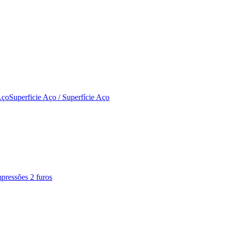
Aço
Superficie Aço / Superfície Aço
pressões 2 furos