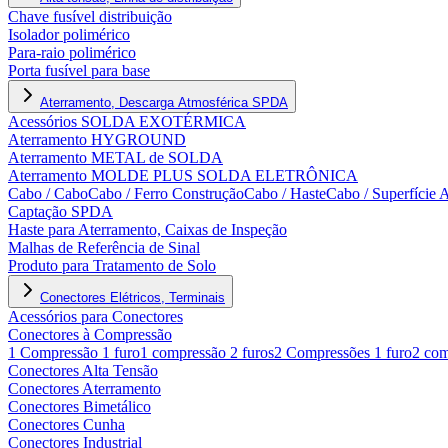
Chave fusível distribuição
Isolador polimérico
Para-raio polimérico
Porta fusível para base
Aterramento, Descarga Atmosférica SPDA
Acessórios SOLDA EXOTÉRMICA
Aterramento HYGROUND
Aterramento METAL de SOLDA
Aterramento MOLDE PLUS SOLDA ELETRÔNICA
Cabo / Cabo
Cabo / Ferro Construção
Cabo / Haste
Cabo / Superfície 
Captação SPDA
Haste para Aterramento, Caixas de Inspeção
Malhas de Referência de Sinal
Produto para Tratamento de Solo
Conectores Elétricos, Terminais
Acessórios para Conectores
Conectores à Compressão
1 Compressão 1 furo
1 compressão 2 furos
2 Compressões 1 furo
2 com
Conectores Alta Tensão
Conectores Aterramento
Conectores Bimetálico
Conectores Cunha
Conectores Industrial