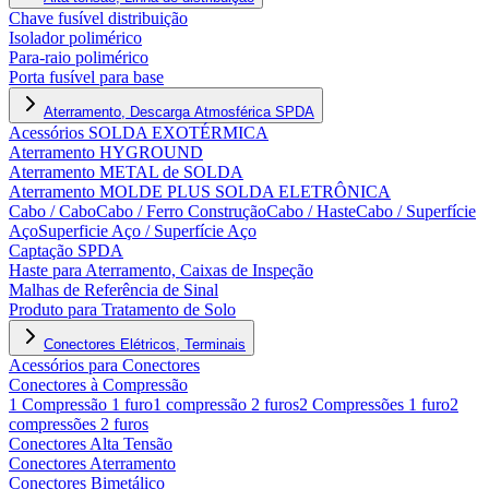
Chave fusível distribuição
Isolador polimérico
Para-raio polimérico
Porta fusível para base
Aterramento, Descarga Atmosférica SPDA
Acessórios SOLDA EXOTÉRMICA
Aterramento HYGROUND
Aterramento METAL de SOLDA
Aterramento MOLDE PLUS SOLDA ELETRÔNICA
Cabo / Cabo
Cabo / Ferro Construção
Cabo / Haste
Cabo / Superfície
Aço
Superficie Aço / Superfície Aço
Captação SPDA
Haste para Aterramento, Caixas de Inspeção
Malhas de Referência de Sinal
Produto para Tratamento de Solo
Conectores Elétricos, Terminais
Acessórios para Conectores
Conectores à Compressão
1 Compressão 1 furo
1 compressão 2 furos
2 Compressões 1 furo
2
compressões 2 furos
Conectores Alta Tensão
Conectores Aterramento
Conectores Bimetálico