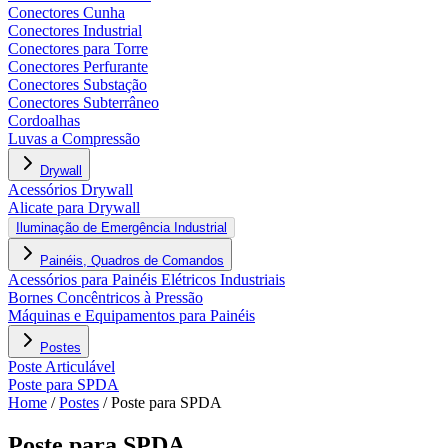
Conectores Cunha
Conectores Industrial
Conectores para Torre
Conectores Perfurante
Conectores Substação
Conectores Subterrâneo
Cordoalhas
Luvas a Compressão
Drywall
Acessórios Drywall
Alicate para Drywall
Iluminação de Emergência Industrial
Painéis, Quadros de Comandos
Acessórios para Painéis Elétricos Industriais
Bornes Concêntricos à Pressão
Máquinas e Equipamentos para Painéis
Postes
Poste Articulável
Poste para SPDA
Home
/
Postes
/
Poste para SPDA
Poste para SPDA