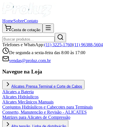
Home
Sobre
Contato
Cesta de cotação
Telefones e WhatsApp:
(11) 3225-1760
|
(11) 96388-5604
De segunda a sexta-feira das 8:00 às 17:00
vendas@proluz.com.br
Navegue na Loja
Alicates Prensa Terminal e Corte de Cabos
Alicates a Bateria
Alicates Hidráulicos
Alicates Mecânicos Manuais
Conjuntos Hidráulicos e Cabeçotes para Terminais
Conserto, Manutenção e Revisão - ALICATES
Matrizes para Alicates de Compressão
Alta tensão, Linha de distribuição